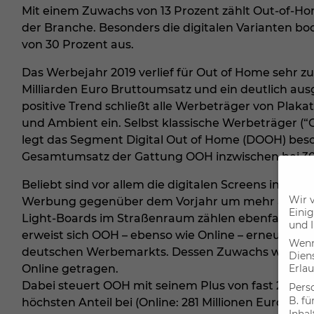
Mit einem Zuwachs von 13 Prozent zählt Out-of-H
der Branche. Besonders die digitalen Varianten b
von 30 Prozent aus.
Das Werbejahr 2019 verlief für Out of Home sehr zu
Milliarden Euro Bruttoumsatz und ein deutlich aus
positive Trend schließt alle Werbeträger von Plaka
und Ambient ein. Selbst klassische Werbeträger (“O
legt das Segment Digital Out of Home (DOOH) beson
Gesamtumsatz der Gattung OOH inzwischen bei 30 Pr
Beliebt sind vor allem die digitalen Screens in Bah
Wir 
Werbung gegenüber dem Vorjahr um mehr als 50 Pro
Einig
Light-Boards im Straßenraum zählen ebenfalls zu d
und I
erweist sich OOH – ebenso wie Online – erneut al
Wenn 
deutschen Werbemarkts. Dessen Zuwachs wird zu 
Dien
Online getragen.
Erlau
Dabei steuert OOH mit seinem Plus von fast 284 Mi
Pers
B. fü
höchsten Anteil bei (Online: 281 Millionen Euro). 
Inha