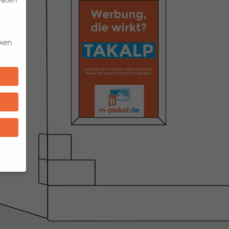
iken
n
um
), z.