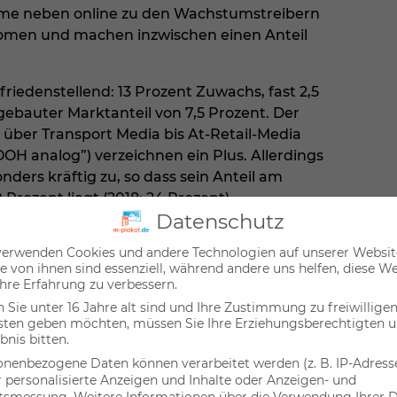
ome neben online zu den Wachstumstreibern
oomen und machen inzwischen einen Anteil
friedenstellend: 13 Prozent Zuwachs, fast 2,5
gebauter Marktanteil von 7,5 Prozent. Der
t über Transport Media bis At-Retail-Media
OH analog”) verzeichnen ein Plus. Allerdings
ders kräftig zu, so dass sein Anteil am
ozent liegt (2018: 24 Prozent).
Datenschutz
nhöfen. Hier stieg das Auftragsvolumen für
verwenden Cookies und andere Technologien auf unserer Websit
zent. Digitale City-Light-Poster und City-
e von ihnen sind essenziell, während andere uns helfen, diese W
en Gewinnern (plus 38 Prozent). Zugleich
hre Erfahrung zu verbessern.
s entscheidende Stütze des gesamten
Sie unter 16 Jahre alt sind und Ihre Zustimmung zu freiwillige
mehr als 90 Prozent von Out of Home und
sten geben möchten, müssen Sie Ihre Erziehungsberechtigten 
bnis bitten.
llionen Euro zum ersten Mal sogar den
onenbezogene Daten können verarbeitet werden (z. B. IP-Adressen
r personalisierte Anzeigen und Inhalte oder Anzeigen- und
Demgegenüber können die traditionellen
ltsmessung.
Weitere Informationen über die Verwendung Ihrer 