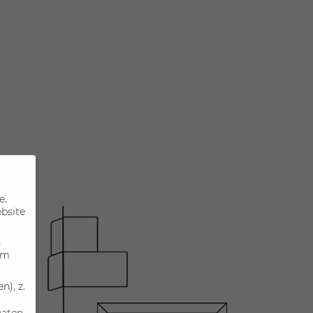
e.
ebsite
n
um
), z.
Daten