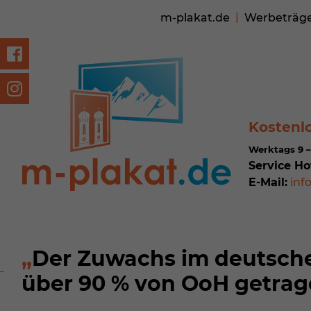
m-plakat.de
Werbeträg
Kostenl
Werktags 9 –
Service Ho
E-Mail:
inf
Der Zuwachs im deutsch
über 90 % von OoH getrag