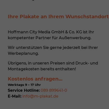
B. fü
Inha
finde
Hier 
Ihre Plakate an Ihrem Wunschstandort
Ihre
Info
Hoffmann City Media GmbH & Co. KG ist Ihr
All
kompetenter Partner für
Außenwerbung
.
Date
Ess
Wir unterstützen Sie gerne jederzeit bei Ihrer
Werbeplanung.
Esse
einw
Übrigens, in unseren Preisen sind Druck- und
Montagekosten bereits enthalten!
Sta
Kostenlos anfragen…
Stat
Werktags 9 – 17 Uhr
zu v
Service Hotline:
089 899641-0
E-Mail:
info@m-plakat.de