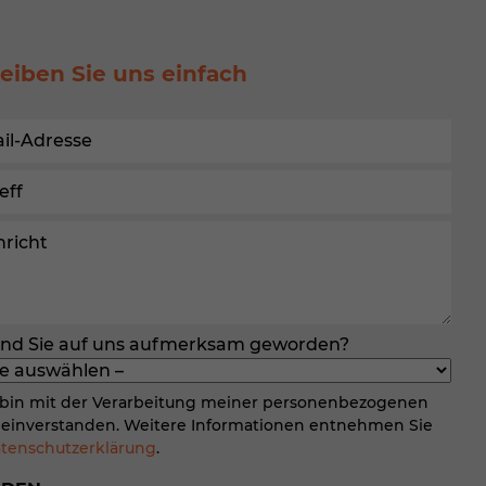
Daten
nnen
eiben Sie uns einfach
hlen.
ehnen
Statistiken
ind Sie auf uns aufmerksam geworden?
uns
 bin mit der Verarbeitung meiner personenbezogenen
einverstanden. Weitere Informationen entnehmen Sie
tenschutzerklärung
.
ressum