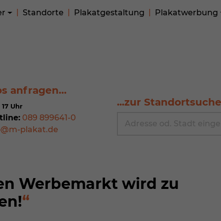
er
Standorte
Plakatgestaltung
Plakatwerbung
os anfragen…
...zur Standortsuch
 17 Uhr
tline:
089 899641-0
o@m-plakat.de
en Werbemarkt wird zu
en!