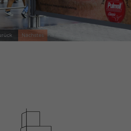
Statistiken
urück
Nächstes
uns
ressum