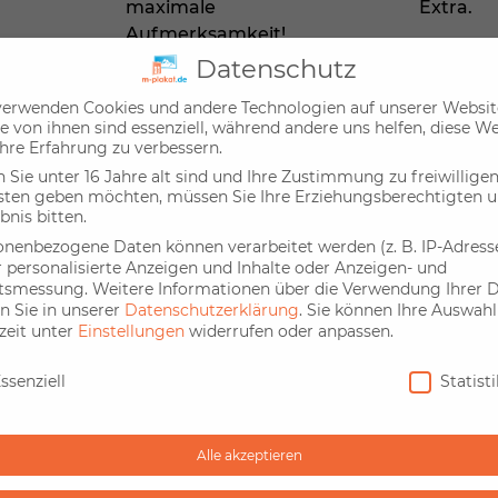
maximale
Extra.
Aufmerksamkeit!
Datenschutz
Mega Light
Panor
verwenden Cookies und andere Technologien auf unserer Websit
e von ihnen sind essenziell, während andere uns helfen, diese W
hre Erfahrung zu verbessern.
Sie unter 16 Jahre alt sind und Ihre Zustimmung zu freiwillige
sten geben möchten, müssen Sie Ihre Erziehungsberechtigten 
bnis bitten.
onenbezogene Daten können verarbeitet werden (z. B. IP-Adressen
Plakat am richtigen
r personalisierte Anzeigen und Inhalte oder Anzeigen- und
ltsmessung.
Weitere Informationen über die Verwendung Ihrer 
n Sie in unserer
Datenschutzerklärung
.
Sie können Ihre Auswahl
unschstandort finden und Plakatfläche einfach online
zeit unter
Einstellungen
widerrufen oder anpassen.
nschutz
ssenziell
Statist
Alle akzeptieren