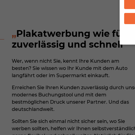
Plakatwerbung wie für S
zuverlässig und schnell
Wenn 
Dien
Wer, wenn nicht Sie, kennt Ihre Kunden am
Erlau
besten? Sie wissen wo Ihr Kunde mit dem Auto
Pers
langfährt oder im Supermarkt einkauft.
B. fü
Inha
Erreichen Sie Ihren Kunden zuverlässig durch uns
finde
modernes Buchungstool und mit dem
Hier 
Ihre
bestmöglichen Druck unserer Partner. Und das
Info
deutschlandweit.
All
Sollten Sie sich einmal nicht sicher sein, wo Sie
werben sollten, helfen wir Ihnen selbstverständlic
Date