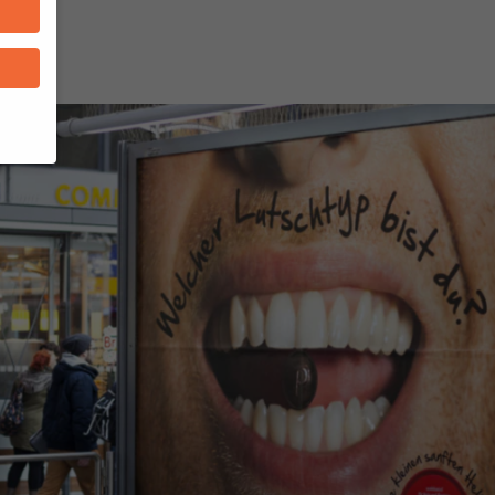
n
um
), z.
Daten
nnen
hlen.
ehnen