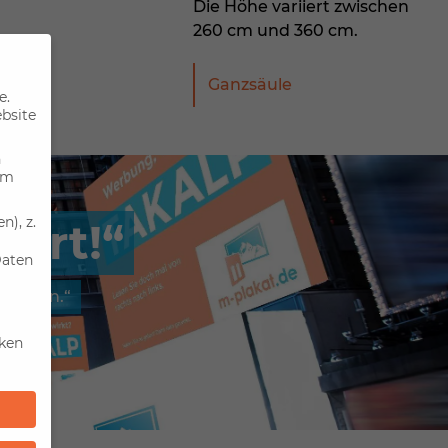
Die Höhe variiert zwischen
260 cm und 360 cm.
ama
Ganzsäule
e.
ebsite
n
um
), z.
 Ort!
Daten
 buchen.
iken