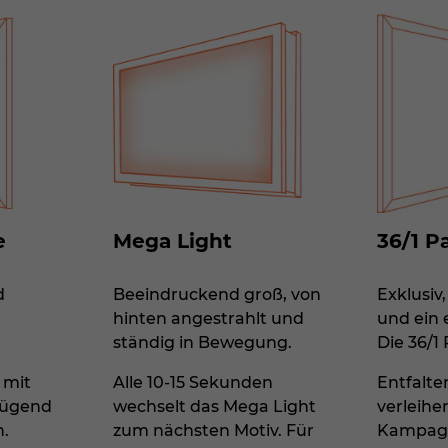
e
Mega Light
36/1 P
d
Beeindruckend groß, von
Exklusiv
hinten angestrahlt und
und ein 
ständig in Bewegung.
Die 36/1
 mit
Alle 10-15 Sekunden
Entfalten
nügend
wechselt das Mega Light
verleihen
n.
zum nächsten Motiv. Für
Kampagn