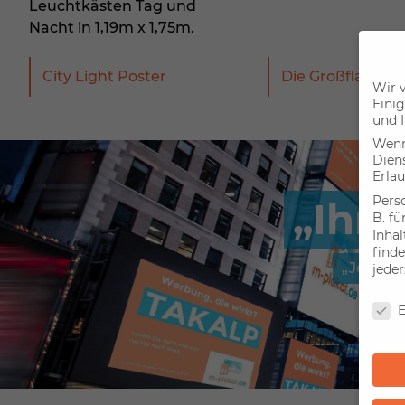
Leuchtkästen Tag und
Nacht in 1,19m x 1,75m.
City Light Poster
Die Großflächen
Wir 
Einig
und I
Wenn 
Dien
Erlau
Pers
Ihr 
B. fü
Inha
finde
Jetzt W
jeder
Date
E