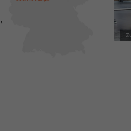
enziell (1)
nzielle Cookies ermöglichen grundlegende Funktionen und sind für die
andfreie Funktion der Website erforderlich.
n.
Cookie-Informationen anzeigen
tistiken (1)
Z
istik Cookies erfassen Informationen anonym. Diese Informationen helfen 
erstehen, wie unsere Besucher unsere Website nutzen.
Cookie-Informationen anzeigen
Datenschutzerklärung
Imp