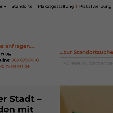
er
Standorte
Plakatgestaltung
Plakatwerbung
os anfragen…
...zur Standortsuch
 17 Uhr
tline:
089 899641-0
o@m-plakat.de
r Stadt –
den mit