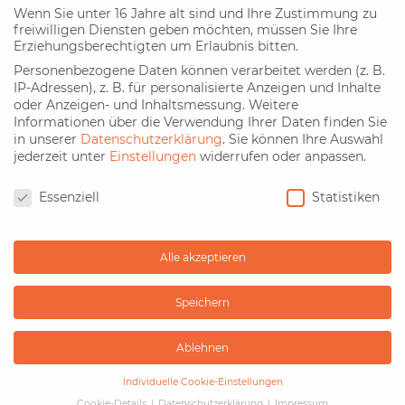
Ganzsäule zentral gelegen
Wenn Sie unter 16 Jahre alt sind und Ihre Zustimmung zu
freiwilligen Diensten geben möchten, müssen Sie Ihre
Erziehungsberechtigten um Erlaubnis bitten.
Personenbezogene Daten können verarbeitet werden (z. B.
IP-Adressen), z. B. für personalisierte Anzeigen und Inhalte
oder Anzeigen- und Inhaltsmessung.
Weitere
Ihre Plakatwerbung mit echten Profis
Informationen über die Verwendung Ihrer Daten finden Sie
aus München
in unserer
Datenschutzerklärung
.
Sie können Ihre Auswahl
jederzeit unter
Einstellungen
widerrufen oder anpassen.
Datenschutz
Mit m-plakat.de können Sie bei Ihrer
Essenziell
Statistiken
Plakatwerbung nichts verkehrt machen.
Wir sind
ein eingespieltes Team von Experten, das schon
viele Tausend Plakate und City-Light-Poster
Alle akzeptieren
erfolgreich gemanagt hat. Die Abläufe und
Prozesse sind perfekt aufeinander abgestimmt, so
Speichern
dass Sie
Ihre Plakatwerbung bzw. Außenwerbung
in Erding
mit dem geringstmöglichen Aufwand
Ablehnen
und zu einem wirklich günstigen Preis lancieren
können.
Individuelle Cookie-Einstellungen
Cookie-Details
Datenschutzerklärung
Impressum