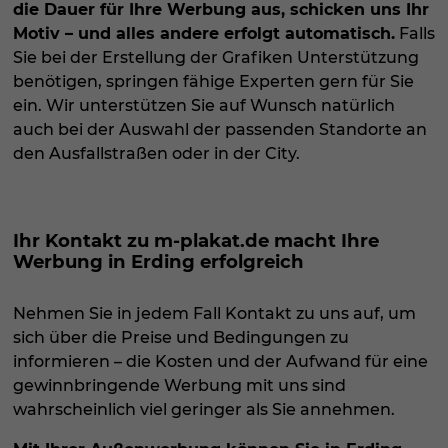
die Dauer für Ihre Werbung aus, schicken uns Ihr
Cookie-Informationen anzeigen
Motiv – und alles andere erfolgt automatisch.
Falls
Sta
Statistiken (1)
Sie bei der Erstellung der Grafiken Unterstützung
benötigen, springen fähige Experten gern für Sie
Statistik Cookies erfassen Informationen anonym. Diese
ein. Wir unterstützen Sie auf Wunsch natürlich
Informationen helfen uns zu verstehen, wie unsere Besucher
unsere Website nutzen.
auch bei der Auswahl der passenden Standorte an
den Ausfallstraßen oder in der City.
Cookie-Informationen anzeigen
Datenschutzerklärung
Impressum
Ihr Kontakt zu m-plakat.de macht Ihre
Werbung in Erding erfolgreich
Nehmen Sie in jedem Fall Kontakt zu uns auf, um
sich über die Preise und Bedingungen zu
informieren – die Kosten und der Aufwand für eine
gewinnbringende Werbung mit uns sind
wahrscheinlich viel geringer als Sie annehmen.