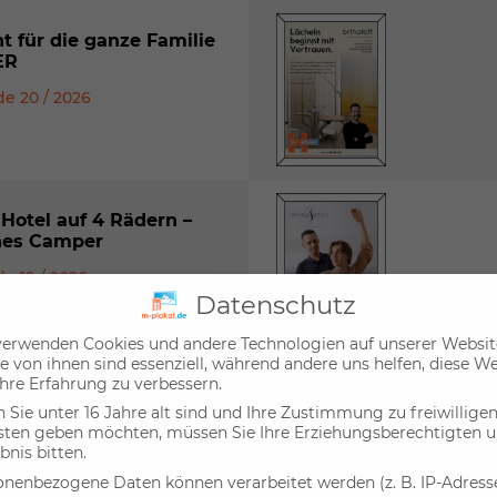
t für die ganze Familie
ER
e 20 / 2026
 Hotel auf 4 Rädern –
es Camper
e 19 / 2026
Datenschutz
verwenden Cookies und andere Technologien auf unserer Websit
e von ihnen sind essenziell, während andere uns helfen, diese W
hre Erfahrung zu verbessern.
ersee bis Tegernsee –
Sie unter 16 Jahre alt sind und Ihre Zustimmung zu freiwillige
EN IMMO
sten geben möchten, müssen Sie Ihre Erziehungsberechtigten 
bnis bitten.
e 18 / 2026
onenbezogene Daten können verarbeitet werden (z. B. IP-Adressen