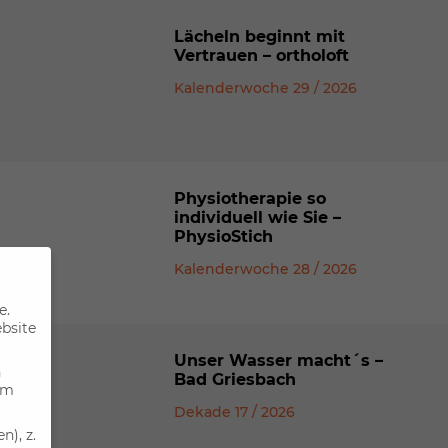
Lächeln beginnt mit
Vertrauen – ortholoft
Kalenderwoche 29 / 2026
Physiotherapie so
individuell wie Sie –
PhysioStich
Kalenderwoche 28 / 2026
e.
ebsite
Unser Wasser macht´s –
n
Bad Griesbach
um
Dekade 17 / 2026
), z.