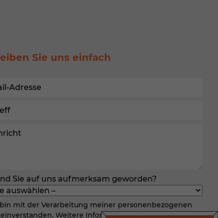
), z.
Daten
nnen
eiben Sie uns einfach
hlen.
ehnen
Statistiken
ind Sie auf uns aufmerksam geworden?
uns
 bin mit der Verarbeitung meiner personenbezogenen
einverstanden. Weitere Informationen entnehmen Sie
ressum