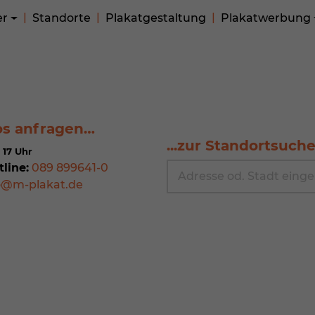
er
Standorte
Plakatgestaltung
Plakatwerbung
os anfragen…
...zur Standortsuch
 17 Uhr
tline:
089 899641-0
o@m-plakat.de