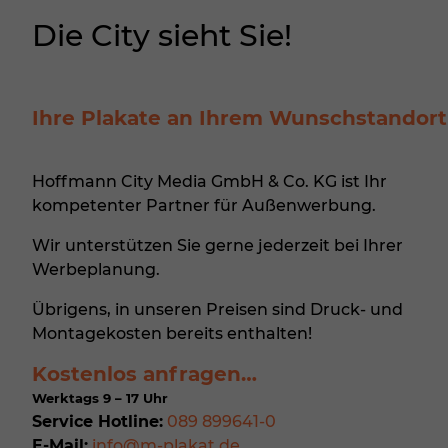
Pers
Die City sieht Sie!
B. fü
Inha
finde
Hier 
Ihre
Ihre Plakate an Ihrem Wunschstandort
Info
All
Hoffmann City Media GmbH & Co. KG ist Ihr
Date
kompetenter Partner für
Außenwerbung
.
Ess
Wir unterstützen Sie gerne jederzeit bei Ihrer
Esse
einw
Werbeplanung.
Übrigens, in unseren Preisen sind Druck- und
Sta
Montagekosten bereits enthalten!
Stat
Kostenlos anfragen…
zu v
Werktags 9 – 17 Uhr
Service Hotline:
089 899641-0
E-Mail:
info@m-plakat.de