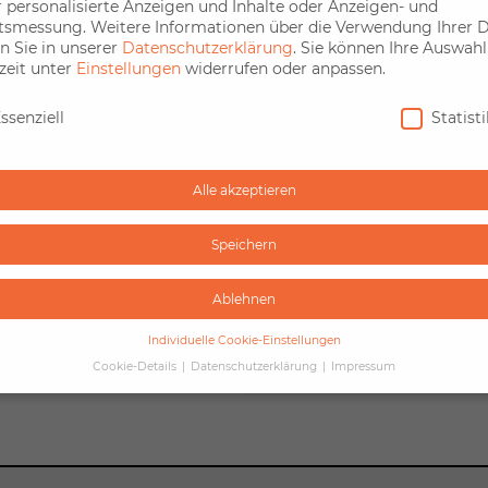
r personalisierte Anzeigen und Inhalte oder Anzeigen- und
ltsmessung.
Weitere Informationen über die Verwendung Ihrer 
n Sie in unserer
Datenschutzerklärung
.
Sie können Ihre Auswahl
zeit unter
Einstellungen
widerrufen oder anpassen.
ball in Munich – Munich
ns
nschutz
ssenziell
Statist
e 16 / 2026
Alle akzeptieren
Speichern
atgefühl to go – Kugler
e 15 / 2026
Ablehnen
Individuelle Cookie-Einstellungen
Cookie-Details
Datenschutzerklärung
Impressum
Datenschutz
Sie unter 16 Jahre alt sind und Ihre Zustimmung zu freiwillige
sten geben möchten, müssen Sie Ihre Erziehungsberechtigten 
bnis bitten.