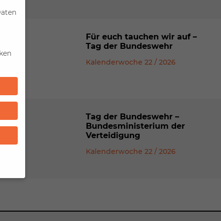
Daten
Für euch tauchen wir auf –
Tag der Bundeswehr
iken
Kalenderwoche 22 / 2026
Tag der Bundeswehr –
Bundesministerium der
Verteidigung
Kalenderwoche 22 / 2026
n
um