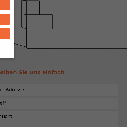
n
eiben Sie uns einfach
um
), z.
Daten
nnen
hlen.