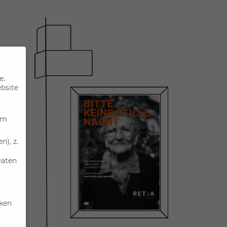
e.
ebsite
n
um
), z.
Daten
iken