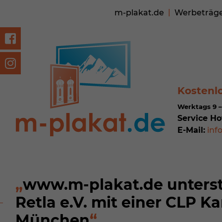
m-plakat.de
Werbeträg
Kostenl
Werktags 9 –
Service Ho
E-Mail:
inf
www.m-plakat.de unterst
Retla e.V. mit einer CLP 
München