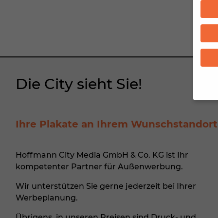
Die City sieht Sie!
Wenn 
Ihre Plakate an Ihrem Wunschstandort
Dien
Erlau
Pers
Hoffmann City Media GmbH & Co. KG ist Ihr
B. fü
Inha
kompetenter Partner für
Außenwerbung
.
finde
Hier 
Wir unterstützen Sie gerne jederzeit bei Ihrer
Ihre
Werbeplanung.
Info
Übrigens, in unseren Preisen sind Druck- und