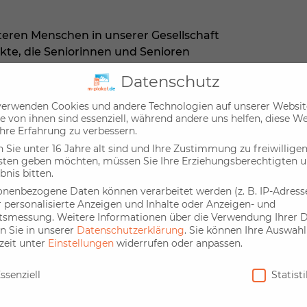
älteren Menschen in unserer Gesellschaft
jekte, die Seniorinnen und Senioren
n für ein solidarisches Miteinander.
Datenschutz
verwenden Cookies und andere Technologien auf unserer Websit
e von ihnen sind essenziell, während andere uns helfen, diese W
hre Erfahrung zu verbessern.
Sie unter 16 Jahre alt sind und Ihre Zustimmung zu freiwillige
sten geben möchten, müssen Sie Ihre Erziehungsberechtigten 
bnis bitten.
onenbezogene Daten können verarbeitet werden (z. B. IP-Adressen
r personalisierte Anzeigen und Inhalte oder Anzeigen- und
ltsmessung.
Weitere Informationen über die Verwendung Ihrer 
n Sie in unserer
Datenschutzerklärung
.
Sie können Ihre Auswahl
zeit unter
Einstellungen
widerrufen oder anpassen.
nschutz
ssenziell
Statist