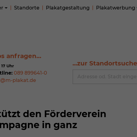
er
Standorte
Plakatgestaltung
Plakatwerbung
os anfragen…
...zur Standortsuch
 17 Uhr
tline:
089 899641-0
o@m-plakat.de
ützt den Förderverein
Kampagne in ganz