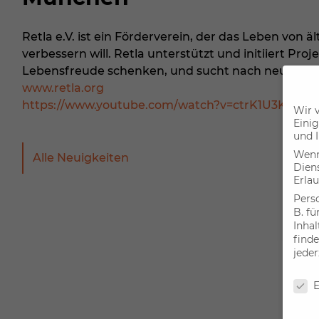
Retla e.V. ist ein Förderverein, der das Leben von 
verbessern will. Retla unterstützt und initiiert Pro
Lebensfreude schenken, und sucht nach neuen Wege
www.retla.org
https://www.youtube.com/watch?v=ctrK1U3KjfA
Wir 
Einig
und I
Wenn 
Alle Neuigkeiten
Dien
Erlau
Pers
B. fü
Inha
finde
jeder
Date
E