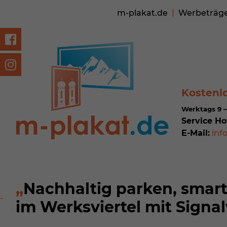
m-plakat.de
Werbeträg
Kostenl
Werktags 9 –
Service Ho
E-Mail:
inf
Nachhaltig parken, smar
im Werksviertel mit Signa