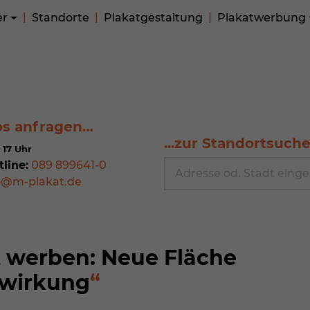
er
Standorte
Plakatgestaltung
Plakatwerbung
os anfragen…
...zur Standortsuch
 17 Uhr
tline:
089 899641-0
o@m-plakat.de
t werben: Neue Fläche
lwirkung