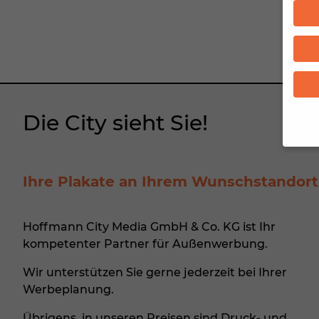
Die City sieht Sie!
Wenn 
Ihre Plakate an Ihrem Wunschstandort
Dien
Erlau
Pers
Hoffmann City Media GmbH & Co. KG ist Ihr
B. fü
Inha
kompetenter Partner für
Außenwerbung
.
finde
Hier 
Wir unterstützen Sie gerne jederzeit bei Ihrer
Ihre
Werbeplanung.
Info
Übrigens, in unseren Preisen sind Druck- und