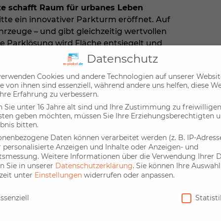
e schafft Raum für urbanes Leben
te ein innovativer Parkturm eröffnet. Auf
hrzeuge – und gibt gleichzeitig wertvollen
le Parklösung wird Fläche entsiegelt und
enutzt werden. Die integrierte
Datenschutz
n zu umweltfreundlicher Mobilität – direkt
verwenden Cookies und andere Technologien auf unserer Websit
e von ihnen sind essenziell, während andere uns helfen, diese W
hre Erfahrung zu verbessern.
Sie unter 16 Jahre alt sind und Ihre Zustimmung zu freiwillige
 Meter große Fläche eine außergewöhnliche
sten geben möchten, müssen Sie Ihre Erziehungsberechtigten 
 eines Projekts, das echten Mehrwert für
bnis bitten.
onenbezogene Daten können verarbeitet werden (z. B. IP-Adressen
r personalisierte Anzeigen und Inhalte oder Anzeigen- und
ltsmessung.
Weitere Informationen über die Verwendung Ihrer 
itte an Hoffmann City Media.
n Sie in unserer
Datenschutzerklärung
.
Sie können Ihre Auswahl
zeit unter
Einstellungen
widerrufen oder anpassen.
nschutz
ssenziell
Statist