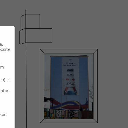
e.
ebsite
n
um
), z.
Daten
iken