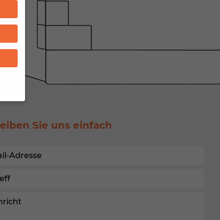
n
eiben Sie uns einfach
um
), z.
Daten
nnen
hlen.