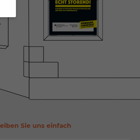
n
um
), z.
Daten
nnen
hlen.
ehnen
eiben Sie uns einfach