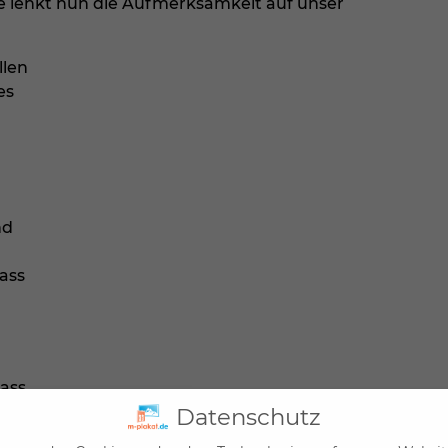
 lenkt nun die Aufmerksamkeit auf unser
llen
es
nd
ass
dass
oft
Datenschutz