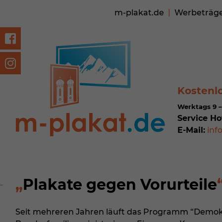
m-plakat.de
Werbeträg
Kostenl
Werktags 9 –
Service Ho
E-Mail:
inf
Plakate gegen Vorurteile
Seit mehreren Jahren läuft das Programm “Demokr