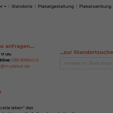
er
Standorte
Plakatgestaltung
Plakatwerbung
os anfragen…
...zur Standortsuch
 17 Uhr
tline:
089 899641-0
o@m-plakat.de
atie leben” des