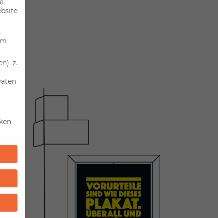
e.
ebsite
n
um
), z.
Daten
iken