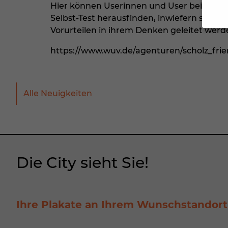
Hier können Userinnen und User bei eine
Selbst-Test herausfinden, inwiefern sie von
Vorurteilen in ihrem Denken geleitet werd
Wenn 
https://www.wuv.de/agenturen/scholz_fri
Dien
Erlau
Pers
B. fü
Alle Neuigkeiten
Inha
finde
Hier 
Ihre
Info
All
Die City sieht Sie!
Date
Ess
Esse
Ihre Plakate an Ihrem Wunschstandort
einw