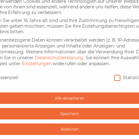
verwenden Cookies und andere Technologien auf unserer Websit
ark
e von ihnen sind essenziell, während andere uns helfen, diese W
hre Erfahrung zu verbessern.
wir
Sie unter 16 Jahre alt sind und Ihre Zustimmung zu freiwillige
sten geben möchten, müssen Sie Ihre Erziehungsberechtigten 
bnis bitten.
onenbezogene Daten können verarbeitet werden (z. B. IP-Adressen
d
r personalisierte Anzeigen und Inhalte oder Anzeigen- und
ltsmessung.
Weitere Informationen über die Verwendung Ihrer 
n Sie in unserer
Datenschutzerklärung
.
Sie können Ihre Auswahl
cht.
zeit unter
Einstellungen
widerrufen oder anpassen.
n-
nschutz
ssenziell
Statist
 Die
Alle akzeptieren
e.de
Speichern
Ablehnen
T).