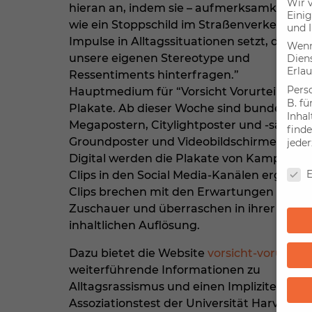
Wir 
hieran an, indem sie – aufmerksamkeitsst
Einig
wie ein Stoppschild im Straßenverkehr –
und I
Impulse in Alltagssituationen setzt, damit 
Wenn 
unsere eigenen Stereotype und
Dien
Erlau
Ressentiments hinterfragen.”
Pers
Hauptmedium für “Vorsicht Vorurteile” sin
B. fü
Plakate. Ab dieser Woche sind bundesweit
Inha
Megapostern, Citylightposter und -säulen,
finde
Groundposter und Videobildschirme gebu
jeder
Digital werden die Plakate von Kampagne
Date
E
Clips in den Social Media-Kanälen ergänzt.
Clips brechen mit den Erwartungen der
Zuschauer und überraschen in ihrer
inhaltlichen Auflösung.
Dazu bietet die Website
vorsicht-vorurteil
weiterführende Informationen zu
Alltagsrassismus und einen Impliziten
Assoziationstest der Universität Harvard (IA