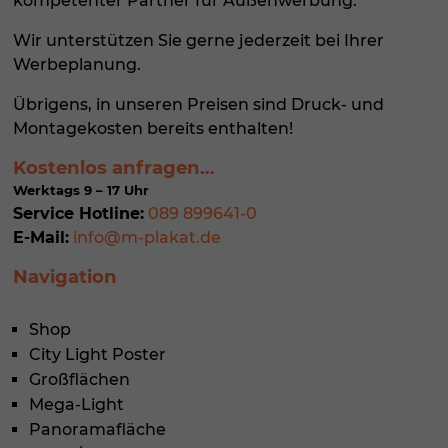
kompetenter Partner für
Außenwerbung
.
Sta
Statistiken (1)
Wir unterstützen Sie gerne jederzeit bei Ihrer
Werbeplanung.
Statistik Cookies erfassen Informationen anonym. Diese
Informationen helfen uns zu verstehen, wie unsere Besucher
Übrigens, in unseren Preisen sind Druck- und
unsere Website nutzen.
Montagekosten bereits enthalten!
Cookie-Informationen anzeigen
Kostenlos anfragen…
Datenschutzerklärung
Impressum
Werktags 9 – 17 Uhr
Service Hotline:
089 899641-0
E-Mail:
info@m-plakat.de
Navigation
Shop
City Light Poster
Großflächen
Mega-Light
Panoramafläche