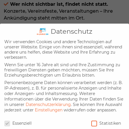
Wer nicht sichtbar ist, findet nicht statt.
Konzerte, Vereinsfeste, Veranstaltungen – Ihre
Ankündigung steht mitten im Ort.
Beleuchtet. Groß. Unübersehbar.
Datenschutz
Auch abends maximale Aufmerksamkeit.
Wir verwenden Cookies und andere Technologien auf
Ganz Neuried im Blick
unserer Website. Einige von ihnen sind essenziell, während
Das CLP-Hauptnetz verteilt Ihre Botschaft über das
andere uns helfen, diese Website und Ihre Erfahrung zu
verbessern.
gesamte Gemeindegebiet.
Wenn Sie unter 16 Jahre alt sind und Ihre Zustimmung zu
freiwilligen Diensten geben möchten, müssen Sie Ihre
Erziehungsberechtigten um Erlaubnis bitten.
Personenbezogene Daten können verarbeitet werden (z. B.
IP-Adressen), z. B. für personalisierte Anzeigen und Inhalte
oder Anzeigen- und Inhaltsmessung.
Weitere
Plakatwerbung in Neuried - so einfach
Informationen über die Verwendung Ihrer Daten finden Sie
in unserer
Datenschutzerklärung
.
Sie können Ihre Auswahl
zu buchen
jederzeit unter
Einstellungen
widerrufen oder anpassen.
Datenschutz
In Neuried stehen Ihnen
16 CLP-Vitrinen als
Essenziell
Statistiken